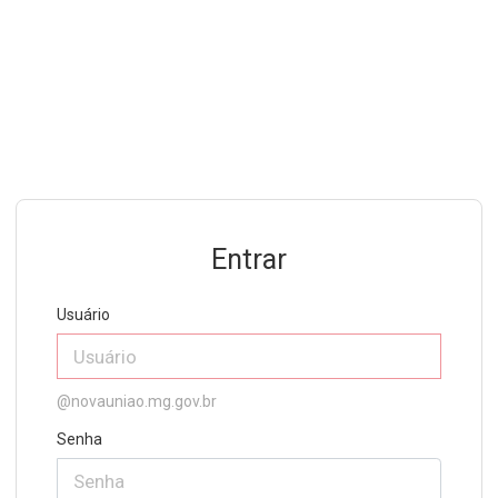
Entrar
Usuário
@novauniao.mg.gov.br
Senha